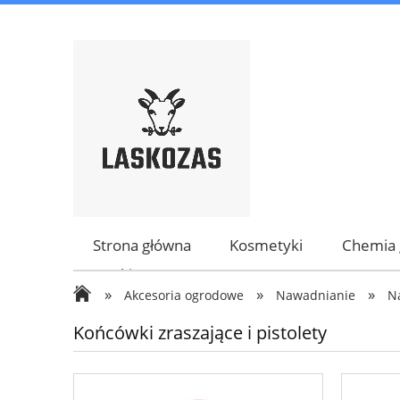
Strona główna
Kosmetyki
Chemia 
Marki
»
»
»
Akcesoria ogrodowe
Nawadnianie
N
Końcówki zraszające i pistolety