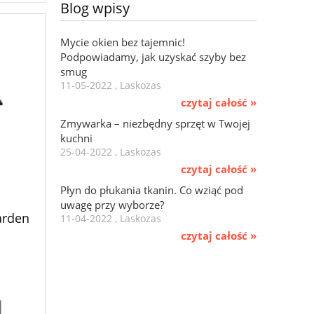
Blog wpisy
Mycie okien bez tajemnic!
Podpowiadamy, jak uzyskać szyby bez
smug
11-05-2022 , Laskozas
czytaj całość »
Zmywarka – niezbędny sprzęt w Twojej
kuchni
25-04-2022 , Laskozas
czytaj całość »
Płyn do płukania tkanin. Co wziąć pod
uwagę przy wyborze?
arden
11-04-2022 , Laskozas
czytaj całość »