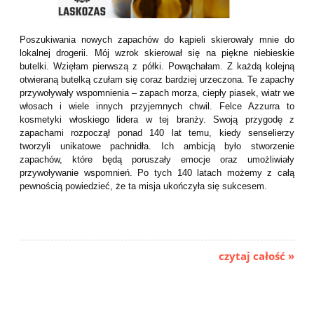
Poszukiwania nowych zapachów do kąpieli skierowały mnie do
lokalnej drogerii. Mój wzrok skierował się na piękne niebieskie
butelki. Wzięłam pierwszą z półki. Powąchałam. Z każdą kolejną
otwieraną butelką czułam się coraz bardziej urzeczona. Te zapachy
przywoływały wspomnienia – zapach morza, ciepły piasek, wiatr we
włosach i wiele innych przyjemnych chwil. Felce Azzurra to
kosmetyki włoskiego lidera w tej branży. Swoją przygodę z
zapachami rozpoczął ponad 140 lat temu, kiedy senselierzy
tworzyli unikatowe pachnidła. Ich ambicją było stworzenie
zapachów, które będą poruszały emocje oraz umożliwiały
przywoływanie wspomnień. Po tych 140 latach możemy z całą
pewnością powiedzieć, że ta misja ukończyła się sukcesem.
czytaj całość »