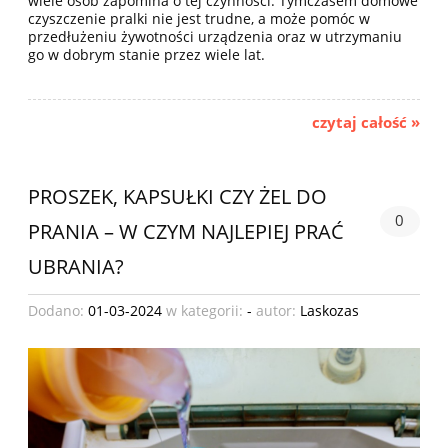
wiele osób zapomina o tej czynności. Tymczasem domowe
czyszczenie pralki nie jest trudne, a może pomóc w
przedłużeniu żywotności urządzenia oraz w utrzymaniu
go w dobrym stanie przez wiele lat.
czytaj całość »
PROSZEK, KAPSUŁKI CZY ŻEL DO
0
PRANIA – W CZYM NAJLEPIEJ PRAĆ
UBRANIA?
Dodano:
01-03-2024
w kategorii:
-
autor:
Laskozas