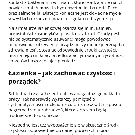
kontakt z bakteriami i wirusami, które osadzają się na ich
powierzchni. A mogą to być nawet m.in. bakterie E. coli
oraz salmonella. Dlatego konieczne jest dokładne mycie
wszystkich urządzeń oraz ich regularna dezynfekcja.
Na armaturze łazienkowej osadza się m.in. kamień,
pozostałości kosmetyków, piasek oraz brud. Osady (jeśli
nie są systematycznie usuwane) mogą powodować
odbarwienia, rdzewienie urządzeń czy niebezpieczną dla
zdrowia pleśń. Stosując odpowiednie
środki czystości
,
można tego uniknąć, przedłużając tym samym żywotność
sprzętów i oszczędzając pieniądze.
Łazienka – jak zachować czystość i
porządek?
Schludna i czysta łazienka nie wymaga dużego nakładu
pracy. Tak naprawdę wystarczy pamiętać o
systematyczności i dokładności. Unikniesz w ten sposób
nagromadzenia zabrudzeń, które z czasem będą
trudniejsze do usunięcia.
Niezbędne jest też wyposażenie się w skuteczne
środki
czystości
, odpowiednie do danej powierzchni oraz