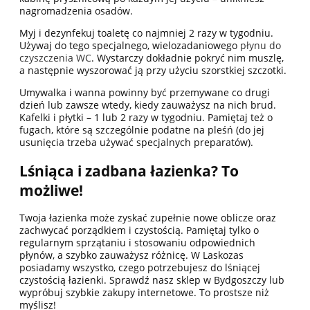
nagromadzenia osadów.
Myj i dezynfekuj toaletę co najmniej 2 razy w tygodniu.
Używaj do tego specjalnego, wielozadaniowego
płynu do
czyszczenia WC
. Wystarczy dokładnie pokryć nim muszlę,
a następnie wyszorować ją przy użyciu szorstkiej szczotki.
Umywalka i wanna powinny być przemywane co drugi
dzień lub zawsze wtedy, kiedy zauważysz na nich brud.
Kafelki i płytki – 1 lub 2 razy w tygodniu. Pamiętaj też o
fugach, które są szczególnie podatne na pleśń (do jej
usunięcia trzeba używać specjalnych preparatów).
Lśniąca i zadbana łazienka? To
możliwe!
Twoja łazienka może zyskać zupełnie nowe oblicze oraz
zachwycać porządkiem i czystością. Pamiętaj tylko o
regularnym sprzątaniu i stosowaniu odpowiednich
płynów, a szybko zauważysz różnicę. W Laskozas
posiadamy wszystko, czego potrzebujesz do lśniącej
czystością łazienki. Sprawdź nasz sklep w Bydgoszczy lub
wypróbuj szybkie zakupy internetowe. To prostsze niż
myślisz!