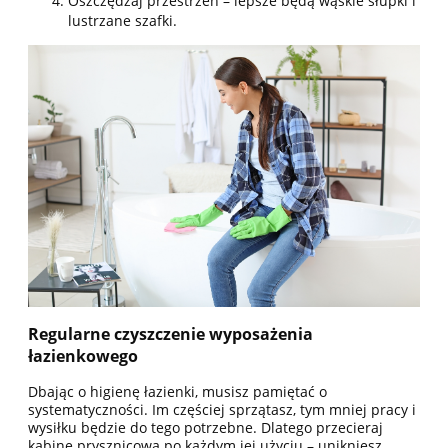
Oszczędzaj przestrzeń – lepsze będą wąskie słupki i
lustrzane szafki.
Regularne czyszczenie wyposażenia
łazienkowego
Dbając o higienę łazienki, musisz pamiętać o
systematyczności. Im częściej sprzątasz, tym mniej pracy i
wysiłku będzie do tego potrzebne. Dlatego przecieraj
kabinę prysznicową po każdym jej użyciu – unikniesz