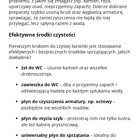
problemu, z jakim się zmagasz (np. kamień, rdza,
uporczywy osad, nieprzyjemny zapach). Dobrze dobrane
preparaty szybko usuną brud oraz wygładzą armaturę,
sprawiając, że zanieczyszczenia nie będą do niej
przylegać, lecz spłyną razem z wodą.
Efektywne środki czystości
Pierwszym krokiem do czystej łazienki jest stosowanie
efektywnych i bezpiecznych środków sprzątających. Jakich
dokładnie?
żel do WC
– usunie kamień oraz wszelkie
drobnoustroje,
zawieszka do WC
– dba o przyjemny zapach i
odświeżającą toaletę po każdym spłukaniu wody,
płyn do czyszczenia armatury, np. octowy
–
pozbędzie się wszelkich osadów,
płyn do mycia szyb
– przecieraj nim nie tylko lustra,
ale też kabinę prysznicową,
uniwersalny płyn do sprzątania
– idealny do