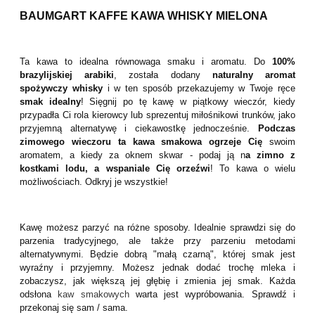
BAUMGART KAFFE KAWA WHISKY MIELONA
Ta kawa to idealna równowaga smaku i aromatu. Do
100%
brazylijskiej arabiki
, została dodany
naturalny aromat
spożywczy whisky
i w ten sposób przekazujemy w Twoje ręce
smak idealny
! Sięgnij po tę kawę w piątkowy wieczór, kiedy
przypadła Ci rola kierowcy lub sprezentuj miłośnikowi trunków, jako
przyjemną alternatywę i ciekawostkę jednocześnie.
Podczas
zimowego wieczoru ta kawa smakowa ogrzeje Cię
swoim
aromatem, a kiedy za oknem skwar - podaj ją n
a zimno z
kostkami lodu, a wspaniale Cię orzeźwi
! To kawa o wielu
możliwościach. Odkryj je wszystkie!
Kawę możesz parzyć na różne sposoby. Idealnie sprawdzi się do
parzenia tradycyjnego, ale także przy parzeniu metodami
alternatywnymi. Będzie dobrą "małą czarną", której smak jest
wyraźny i przyjemny. Możesz jednak dodać trochę mleka i
zobaczysz, jak większą jej głębię i zmienia jej smak. Każda
odsłona
kaw smakowych
warta jest wypróbowania. Sprawdź i
przekonaj się sam / sama.