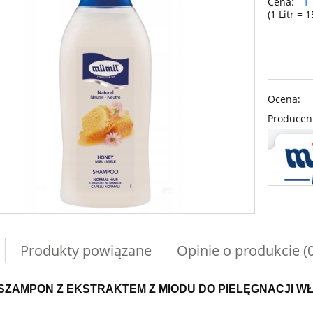
1
Cena:
(1
Litr
=
1
Ocena:
Producen
Produkty powiązane
Opinie o produkcie (0
L SZAMPON Z EKSTRAKTEM Z MIODU DO PIELĘGNACJI