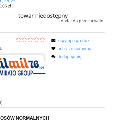
1,29 zł
5,05 zł
)
towar niedostępny
dodaj do przechowalni
zapytaj o produkt
t:
poleć znajomemu
dodaj opinię
)
 WŁOSÓW NORMALNYCH