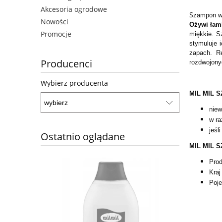
Akcesoria ogrodowe
S
zampon w
Nowości
Ożywi łam
Promocje
miękkie. S
stymuluje 
zapach. Re
Producenci
rozdwojony
Wybierz producenta
MIL MIL 
niew
w ra
jeśl
Ostatnio oglądane
MIL MIL 
Prod
Kraj
Poj