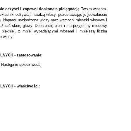
ie oczyści i zapewni doskonałą pielęgnację
Twoim włosom.
kładniki odżywią i nawilżą włosy, pozostawiając je jedwabiście
h. Naprawi uszkodzone włosy oraz wzmocni mieszki włosowe i
ażniać skórę głowy. Dobrze się pieni i ma przyjemny miodowy
 piękniej, z mniej wypadającymi włosami i mniejszą liczbą
e włosy.
NYCH - zastosowanie:
y. Następnie spłucz wodą.
YCH - właściwości: