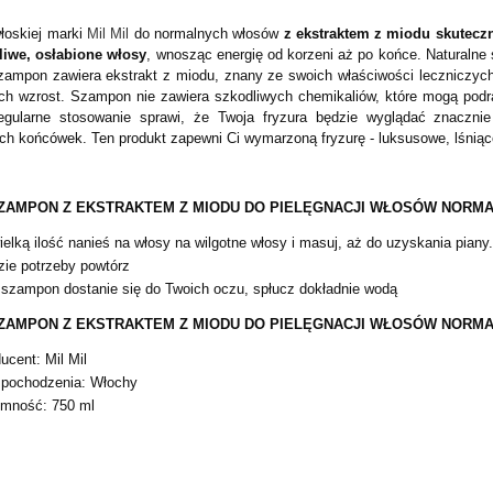
łoskiej marki
Mil Mil
do normalnych włosów
z ekstraktem z miodu skuteczn
liwe, osłabione włosy
, wnosząc energię od korzeni aż po końce. Naturalne s
zampon zawiera ekstrakt z miodu, znany ze swoich właściwości leczniczyc
ich wzrost. Szampon nie zawiera szkodliwych chemikaliów, które mogą podr
gularne stosowanie sprawi, że Twoja fryzura będzie wyglądać znacznie
ch końcówek. Ten produkt zapewni Ci wymarzoną fryzurę - luksusowe, lśniąc
SZAMPON Z EKSTRAKTEM Z MIODU DO PIELĘGNACJI WŁOSÓW NORMAL
ielką ilość nanieś na włosy na wilgotne włosy i masuj, aż do uzyskania pian
zie potrzeby powtórz
i szampon dostanie się do Twoich oczu, spłucz dokładnie wodą
SZAMPON Z EKSTRAKTEM Z MIODU DO PIELĘGNACJI WŁOSÓW NORMALN
ucent: Mil Mil
 pochodzenia: Włochy
emność: 750 ml