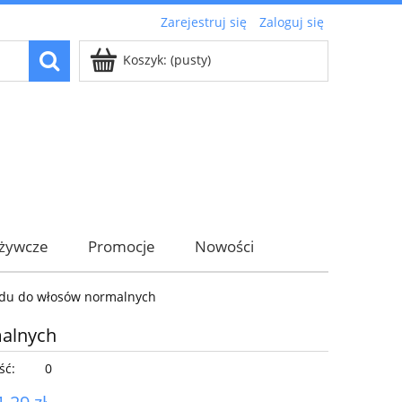
Zarejestruj się
Zaloguj się
Koszyk:
(pusty)
ożywcze
Promocje
Nowości
odu do włosów normalnych
malnych
ść:
0