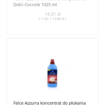
Dolci Coccole 1025 ml
14,31 zł
( 1 Litr = 13,96 zł )
Felce Azzurra koncentrat do płukania