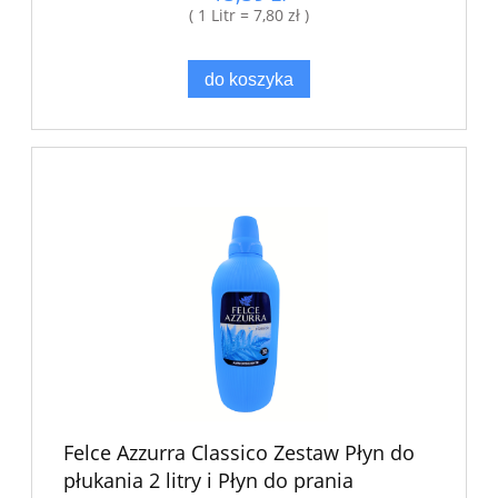
( 1 Litr = 7,80 zł )
do koszyka
Felce Azzurra Classico Zestaw Płyn do
płukania 2 litry i Płyn do prania