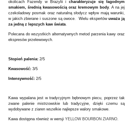
okolicach Fazendy w Brazylii i
charakteryzuje się łagodnym
smakiem, średnią kwasowością oraz kremowym body
. A na jej
czekoladowy posmak oraz naturalną słodycz wpływ mają warunki,
w jakich zbierane i suszone są owoce. Wielu ekspertów
uważa ją
za jedną z lepszych kaw świata
.
Polecana do wszystkich alternatywnych metod parzenia kawy oraz
ekspresów przelewowych.
Stopień palenia:
2/5
Kwasowość:
3/5
Intensywność:
2/5
Kawa wypalana jest w tradycyjnym bębnowym piecu, poprzez tak
zwane palenie mistrzowskie lub tradycyjne, dzięki czemu są
wydobywane z ziaren wszelkie najlepsze walory smakowe.
Kawa dostępna również w wersji
YELLOW BOURBON ZIARNO
.