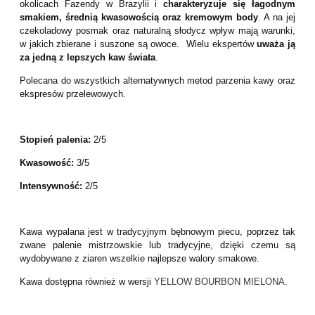
okolicach Fazendy w Brazylii i
charakteryzuje się łagodnym
smakiem, średnią kwasowością oraz kremowym body
. A na jej
czekoladowy posmak oraz naturalną słodycz wpływ mają warunki,
w jakich zbierane i suszone są owoce. Wielu ekspertów
uważa ją
za jedną z lepszych kaw świata
.
Polecana do wszystkich alternatywnych metod parzenia kawy oraz
ekspresów przelewowych.
Stopień palenia:
2/5
Kwasowość:
3/5
Intensywność:
2/5
Kawa wypalana jest w tradycyjnym bębnowym piecu, poprzez tak
zwane palenie mistrzowskie lub tradycyjne, dzięki czemu są
wydobywane z ziaren wszelkie najlepsze walory smakowe.
Kawa dostępna również w wersji
YELLOW BOURBON MIELONA
.