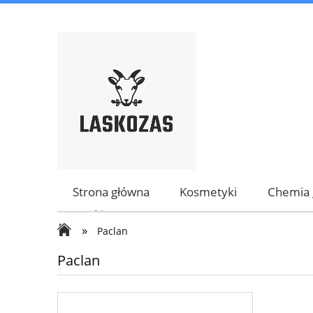
Strona główna
Kosmetyki
Chemia 
Marki
»
Paclan
Paclan