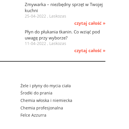
Zmywarka – niezbędny sprzęt w Twojej
kuchni
25-04-2022 , Laskozas
czytaj całość »
Płyn do płukania tkanin. Co wziąć pod
uwagę przy wyborze?
11-04-2022 , Laskozas
czytaj całość »
Żele i płyny do mycia ciała
Środki do prania
Chemia włoska i niemiecka
Chemia profesjonalna
Felce Azzurra