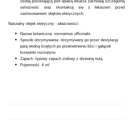
osobą pozostającą pod opieką lekarza zachowaj szczególną
ostrożność oraz skontaktuj się z lekarzem przed
zastosowaniem olejków eterycznych.
Naturalny olejek eteryczny - właściwości:
Nazwa botaniczna: rosmarinus officinalis
Sposób otrzymywania: otrzymywany po przez destylację
parą wodną ściętych po przekwitnieniu liści i gałązek
krzewinki rozmarynu
Zapach: typowy zapach ziołowy z drzewną nutą
Pojemność: 6 ml