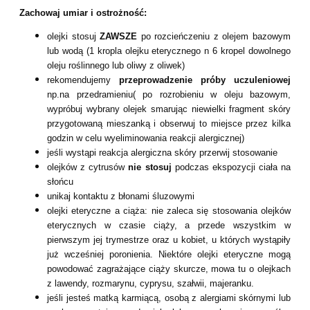
Zachowaj umiar i ostrożność:
olejki stosuj
ZAWSZE
po rozcieńczeniu z olejem bazowym
lub wodą (1 kropla olejku eterycznego n 6 kropel dowolnego
oleju roślinnego lub oliwy z oliwek)
rekomendujemy
przeprowadzenie próby uczuleniowej
np.na przedramieniu( po rozrobieniu w oleju bazowym,
wypróbuj wybrany olejek smarując niewielki fragment skóry
przygotowaną mieszanką i obserwuj to miejsce przez kilka
godzin w celu wyeliminowania reakcji alergicznej)
jeśli wystąpi reakcja alergiczna skóry przerwij stosowanie
olejków z cytrusów
nie stosuj
podczas ekspozycji ciała na
słońcu
unikaj kontaktu z błonami śluzowymi
olejki eteryczne a ciąża: nie zaleca się stosowania olejków
eterycznych w czasie ciąży, a przede wszystkim w
pierwszym jej trymestrze oraz u kobiet, u których wystąpiły
już wcześniej poronienia. Niektóre olejki eteryczne mogą
powodować zagrażające ciąży skurcze, mowa tu o olejkach
z lawendy, rozmarynu, cyprysu, szałwii, majeranku.
jeśli jesteś matką karmiącą, osobą z alergiami skórnymi lub