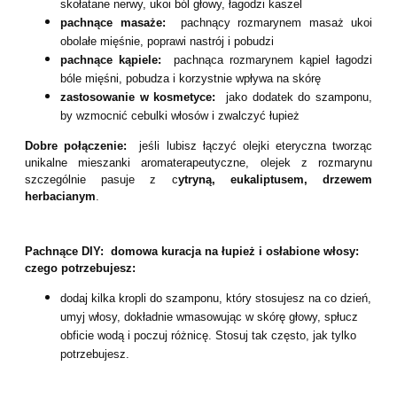
skołatane nerwy, ukoi ból głowy, łagodzi kaszel
pachnące masaże:
pachnący rozmarynem masaż ukoi
obolałe mięśnie, poprawi nastrój i pobudzi
pachnące kąpiele:
pachnąca rozmarynem kąpiel łagodzi
bóle mięśni, pobudza i korzystnie wpływa na skórę
zastosowanie w kosmetyce:
jako dodatek do szamponu,
by wzmocnić cebulki włosów i zwalczyć łupież
Dobre połączenie:
jeśli lubisz łączyć olejki eteryczna tworząc
unikalne mieszanki aromaterapeutyczne, olejek z rozmarynu
szczególnie pasuje z c
ytryną, eukaliptusem, drzewem
herbacianym
.
Pachnące DIY: domowa kuracja na łupież i osłabione włosy:
czego potrzebujesz:
dodaj kilka kropli do szamponu, który stosujesz na co dzień,
umyj włosy, dokładnie wmasowując w skórę głowy, spłucz
obficie wodą i poczuj różnicę. Stosuj tak często, jak tylko
potrzebujesz.