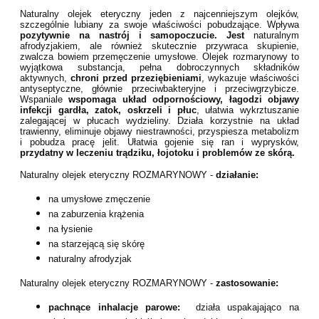
Naturalny olejek eteryczny jeden z najcenniejszym olejków,
szczególnie lubiany za swoje właściwości pobudzające. Wpływa
pozytywnie na nastrój i samopoczucie. Jest
naturalnym
afrodyzjakiem, ale również skutecznie przywraca skupienie,
zwalcza bowiem przemęczenie umysłowe. Olejek rozmarynowy to
wyjątkowa substancja, pełna dobroczynnych składników
aktywnych,
chroni przed przeziębieniami
, wykazuje właściwości
antyseptyczne, głównie przeciwbakteryjne i przeciwgrzybicze.
Wspaniale
wspomaga układ odpornościowy, łagodzi objawy
infekcji gardła, zatok, oskrzeli i płuc
, ułatwia wykrztuszanie
zalegającej w płucach wydzieliny. Działa korzystnie na układ
trawienny, eliminuje objawy niestrawności, przyspiesza metabolizm
i pobudza pracę jelit. Ułatwia gojenie się ran i wyprysków,
przydatny w leczeniu trądziku, łojotoku i problemów ze skórą.
Naturalny olejek eteryczny ROZMARYNOWY -
działanie:
na umysłowe zmęczenie
na zaburzenia krążenia
na łysienie
na starzejącą się skórę
naturalny afrodyzjak
Naturalny olejek eteryczny ROZMARYNOWY -
zastosowanie:
pachnące inhalacje parowe:
działa uspakajająco na